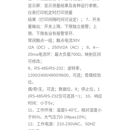
显示屏：显示测量结果及各种运行参数，
仪表打印机定时打印测量
结果（打印间隔时间可设定）； 7、开关
量输出：开关上限、下限独立报警；上
限、下限各设有报警常开、
常闭触点一组；触点电流30V
/2A（DC），250V/2A（AC）； 8、4—
20ma电流环：最大负载700Ω，映射区间
可修改；
9、RS-485/RS-232：波特率，
1200/2400/4800/9600，可选；奇偶校验
位，
偶/奇/无，可选；数据位，8；停止位，1
(RS-485/RS-232仅可选其一)； 10、响应
时间：小于5s；
11、工作环境：温度0-40℃，相对湿度小
于85%，大气压力0.1Mpa±10%；
12、工作电源：210-230VAC， 50HZ